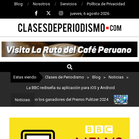
Blog
Nosotros
Servicios
Política de Privacidad
jueves, 6 agosto 2026
CLASES
DE
PERIODISMO
Estas viendo:
Clases de Periodismo
>
Blog
>
Noticias
>
La BBC rediseña su aplicación para iOS y Android
dismo: Estos son los ganadores del Premio Pulitzer 2024
Usuarios
Noticias: