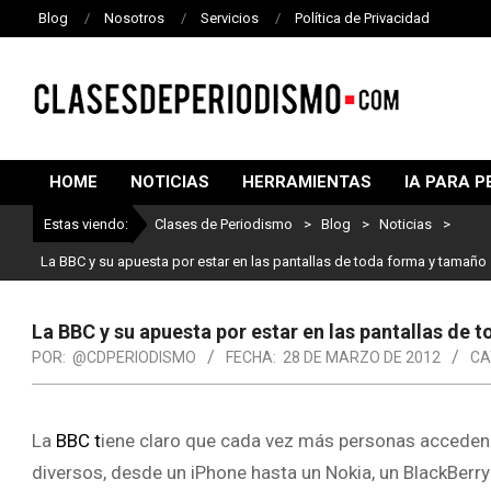
Blog
Nosotros
Servicios
Política de Privacidad
CLASES
DE
HOME
NOTICIAS
HERRAMIENTAS
IA PARA P
PERIODISMO
Estas viendo:
Clases de Periodismo
>
Blog
>
Noticias
>
La BBC y su apuesta por estar en las pantallas de toda forma y tamaño
La BBC y su apuesta por estar en las pantallas de
POR:
@CDPERIODISMO
FECHA:
28 DE MARZO DE 2012
CA
La
BBC t
iene claro que cada vez más personas acceden 
diversos, desde un iPhone hasta un Nokia, un BlackBerry 