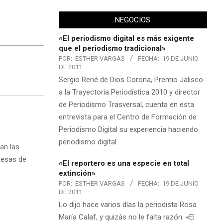
NEGOCIOS
«El periodismo digital es más exigente
que el periodismo tradicional»
POR:
ESTHER VARGAS
FECHA:
19 DE JUNIO
DE 2011
Sergio René de Dios Corona, Premio Jalisco
a la Trayectoria Periodística 2010 y director
de Periodismo Trasversal, cuenta en esta
entrevista para el Centro de Formación de
Periodismo Digital su experiencia haciendo
periodismo digital.
an las
resas de
«El reportero es una especie en total
extinción»
POR:
ESTHER VARGAS
FECHA:
19 DE JUNIO
DE 2011
Lo dijo hace varios días la periodista Rosa
María Calaf, y quizás no le falta razón. «El