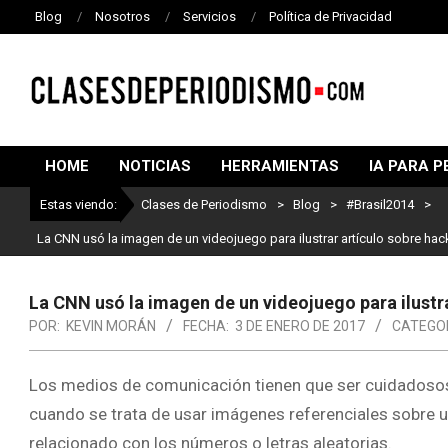
Blog
Nosotros
Servicios
Política de Privacidad
CLASES
DE
HOME
NOTICIAS
HERRAMIENTAS
IA PARA P
PERIODISMO
Estas viendo:
Clases de Periodismo
>
Blog
>
#Brasil2014
>
La CNN usó la imagen de un videojuego para ilustrar artículo sobre hac
La CNN usó la imagen de un videojuego para ilustr
POR:
KEVIN MORÁN
FECHA:
3 DE ENERO DE 2017
CATEGOR
Los medios de comunicación tienen que ser cuidadosos c
cuando se trata de usar imágenes referenciales sobre un
relacionado con los números o letras aleatorias.