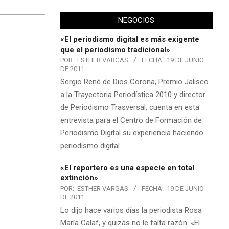
NEGOCIOS
«El periodismo digital es más exigente
que el periodismo tradicional»
POR:
ESTHER VARGAS
FECHA:
19 DE JUNIO
DE 2011
Sergio René de Dios Corona, Premio Jalisco
a la Trayectoria Periodística 2010 y director
de Periodismo Trasversal, cuenta en esta
entrevista para el Centro de Formación de
Periodismo Digital su experiencia haciendo
periodismo digital.
«El reportero es una especie en total
extinción»
POR:
ESTHER VARGAS
FECHA:
19 DE JUNIO
DE 2011
Lo dijo hace varios días la periodista Rosa
María Calaf, y quizás no le falta razón. «El