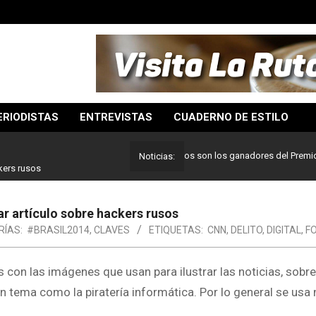
ERIODISTAS
ENTREVISTAS
CUADERNO DE ESTILO
Lo mejor del periodismo: Estos son los ganadores del Premio Pulitz
Noticias:
kers rusos
ar artículo sobre hackers rusos
ÍAS:
#BRASIL2014
,
CLAVES
ETIQUETAS:
CNN
,
DELITO
,
DIGITAL
,
F
on las imágenes que usan para ilustrar las noticias, sobr
 tema como la piratería informática. Por lo general se usa 