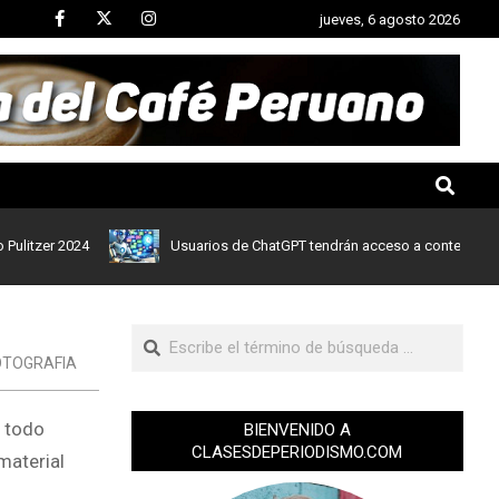
jueves, 6 agosto 2026
er 2024
Usuarios de ChatGPT tendrán acceso a contenidos de noti
OTOGRAFIA
e todo
BIENVENIDO A
CLASESDEPERIODISMO.COM
material