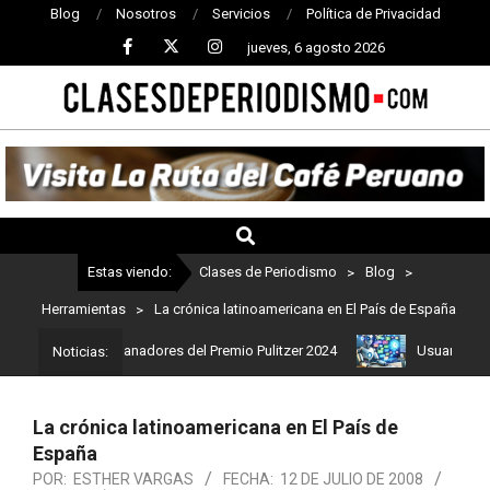
Blog
Nosotros
Servicios
Política de Privacidad
jueves, 6 agosto 2026
CLASES
DE
PERIODISMO
Estas viendo:
Clases de Periodismo
>
Blog
>
Herramientas
>
La crónica latinoamericana en El País de España
 Estos son los ganadores del Premio Pulitzer 2024
Usuarios de Ch
Noticias:
La crónica latinoamericana en El País de
España
POR:
ESTHER VARGAS
FECHA:
12 DE JULIO DE 2008