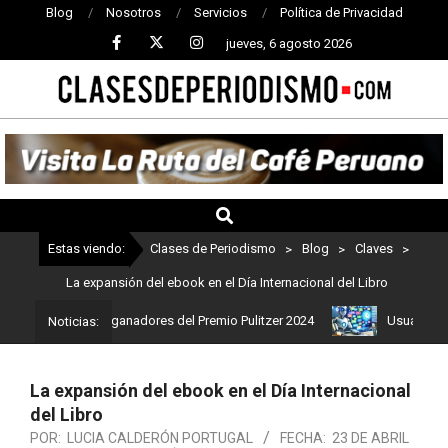
Blog
Nosotros
Servicios
Política de Privacidad
jueves, 6 agosto 2026
CLASES
DE
PERIODISMO
Estas viendo:
Clases de Periodismo
>
Blog
>
Claves
>
La expansión del ebook en el Día Internacional del Libro
: Estos son los ganadores del Premio Pulitzer 2024
Usuarios de C
Noticias:
La expansión del ebook en el Día Internacional
del Libro
POR:
LUCIA CALDERÓN PORTUGAL
FECHA:
23 DE ABRIL