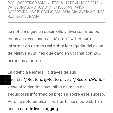
POR:
@CDPERIODISMO
FECHA:
17 DE JULIO DE 2014
CATEGORÍAS:
NOTICIAS
ETIQUETAS:
AVIÓN
,
COBERTURA
,
LIVE BLOGGING
,
MALASIA
,
MALAYSIA AIRLINES
,
REUTERS
,
UCRANIA
La noticia sigue en desarrollo y diversos medios
están aprovechando al máximo Twitter para
informar en tiempo real sobre la tragedia del avión
de Malaysia Airlines que cayó en Ucrania con 295
personas a bordo.
La agencia Reuters –a través de sus
cuentas
@Reuters
,
@Reuterslive
y
@ReutersWorld
–
viene ofreciendo a sus miles de miles de
seguidores información precisa sobre este suceso.
Pero no solo emplean Twitter. En su sitio web, han
hecho
uso de live blogging
.