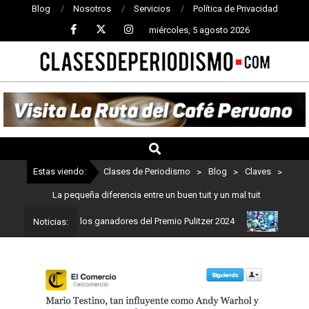
Blog
Nosotros
Servicios
Política de Privacidad
miércoles, 5 agosto 2026
CLASES
DE
PERIODISMO
Estas viendo:
Clases de Periodismo
>
Blog
>
Claves
>
La pequeña diferencia entre un buen tuit y un mal tuit
ismo: Estos son los ganadores del Premio Pulitzer 2024
Usuarios 
Noticias: