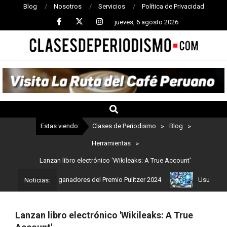
Blog
Nosotros
Servicios
Política de Privacidad
jueves, 6 agosto 2026
CLASES
DE
PERIODISMO
Estas viendo:
Clases de Periodismo
>
Blog
>
Herramientas
>
Lanzan libro electrónico 'Wikileaks: A True Account'
o: Estos son los ganadores del Premio Pulitzer 2024
Usuarios de 
Noticias:
Lanzan libro electrónico 'Wikileaks: A True