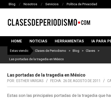
Blog
Nosotros
Servicios
Política de Privacidad
CLASES
DE
HOME
NOTICIAS
HERRAMIENTAS
IA PARA P
PERIODISMO
Estas viendo:
Clases de Periodismo
>
Blog
>
Claves
>
Las portadas de la tragedia en México
Las portadas de la tragedia en México
POR:
ESTHER VARGAS
FECHA:
26 DE AGOSTO DE 2011
C
Estas son las principales portadas de la tragedia que h