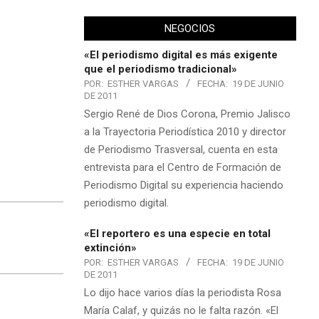
NEGOCIOS
«El periodismo digital es más exigente
que el periodismo tradicional»
POR:
ESTHER VARGAS
FECHA:
19 DE JUNIO
DE 2011
Sergio René de Dios Corona, Premio Jalisco
a la Trayectoria Periodística 2010 y director
de Periodismo Trasversal, cuenta en esta
entrevista para el Centro de Formación de
Periodismo Digital su experiencia haciendo
periodismo digital.
«El reportero es una especie en total
extinción»
POR:
ESTHER VARGAS
FECHA:
19 DE JUNIO
DE 2011
Lo dijo hace varios días la periodista Rosa
María Calaf, y quizás no le falta razón. «El