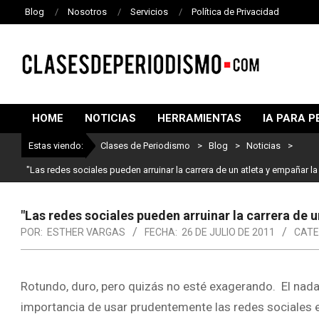
Blog
Nosotros
Servicios
Política de Privacidad
CLASES
DE
HOME
NOTICIAS
HERRAMIENTAS
IA PARA P
PERIODISMO
Estas viendo:
Clases de Periodismo
>
Blog
>
Noticias
>
"Las redes sociales pueden arruinar la carrera de un atleta y empañar la
"Las redes sociales pueden arruinar la carrera de u
POR:
ESTHER VARGAS
FECHA:
26 DE JULIO DE 2011
CATE
Rotundo, duro, pero quizás no esté exagerando. El nadad
importancia de usar prudentemente las redes sociales 