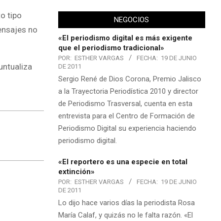
o tipo
NEGOCIOS
ensajes no
«El periodismo digital es más exigente
que el periodismo tradicional»
POR:
ESTHER VARGAS
FECHA:
19 DE JUNIO
untualiza
DE 2011
Sergio René de Dios Corona, Premio Jalisco
a la Trayectoria Periodística 2010 y director
de Periodismo Trasversal, cuenta en esta
entrevista para el Centro de Formación de
Periodismo Digital su experiencia haciendo
periodismo digital.
«El reportero es una especie en total
extinción»
POR:
ESTHER VARGAS
FECHA:
19 DE JUNIO
DE 2011
Lo dijo hace varios días la periodista Rosa
María Calaf, y quizás no le falta razón. «El