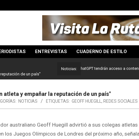
ERIODISTAS
ENTREVISTAS
CUADERNO DE ESTILO
Usuarios de ChatGPT tendrán acceso a contenidos de
Noticias:
 reputación de un país"
n atleta y empañar la reputación de un país"
GORÍAS:
NOTICIAS
ETIQUETAS:
GEOFF HUEGILL
,
REDES SOCIALES
or australiano Geoff Huegill advirtió a sus colegas atletas 
en los Juegos Olímpicos de Londres del próximo año, señal