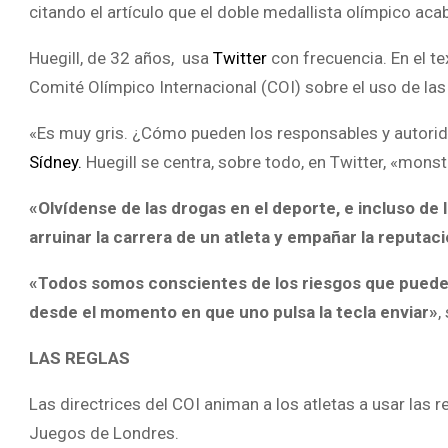
citando el artículo que el doble medallista olímpico aca
Huegill, de 32 años, usa
Twitter
con frecuencia. En el t
Comité Olímpico Internacional (COI) sobre el uso de las
«Es muy gris. ¿Cómo pueden los responsables y autorida
Sídney.
Huegill se centra, sobre todo, en Twitter, «mons
«Olvídense de las drogas en el deporte, e incluso de l
arruinar la carrera de un atleta y empañar la reputac
«Todos somos conscientes de los riesgos que pueden d
desde el momento en que uno pulsa la tecla enviar»
,
LAS REGLAS
Las directrices del COI animan a los atletas a usar las r
Juegos de Londres.