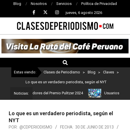
Blog
Nosotros
Servicios
Política de Privacidad
jueves, 6 agosto 2026
CLASES
DE
PERIODISMO
Estas viendo:
Clases de Periodismo
>
Blog
>
Claves
>
Lo que es un verdadero periodista, según el NYT
os son los ganadores del Premio Pulitzer 2024
Usuarios de ChatGP
Noticias:
Lo que es un verdadero periodista, según el
NYT
POR:
@CDPERIODISMO
FECHA:
30 DE JUNIO DE 2013