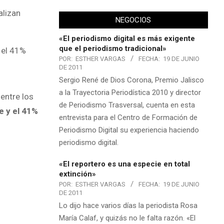
lizan
NEGOCIOS
«El periodismo digital es más exigente
que el periodismo tradicional»
 el 41%
POR:
ESTHER VARGAS
FECHA:
19 DE JUNIO
DE 2011
Sergio René de Dios Corona, Premio Jalisco
a la Trayectoria Periodística 2010 y director
entre los
de Periodismo Trasversal, cuenta en esta
e y el 41%
entrevista para el Centro de Formación de
Periodismo Digital su experiencia haciendo
periodismo digital.
«El reportero es una especie en total
extinción»
POR:
ESTHER VARGAS
FECHA:
19 DE JUNIO
DE 2011
Lo dijo hace varios días la periodista Rosa
María Calaf, y quizás no le falta razón. «El