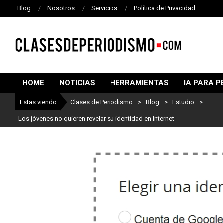
Blog
Nosotros
Servicios
Política de Privacidad
CLASES
DE
HOME
NOTICIAS
HERRAMIENTAS
IA PARA P
PERIODISMO
Estas viendo:
Clases de Periodismo
>
Blog
>
Estudio
>
Los jóvenes no quieren revelar su identidad en Internet