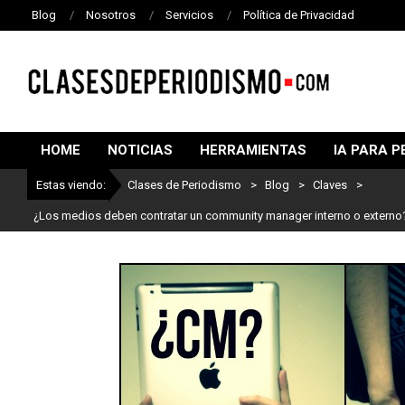
Blog
Nosotros
Servicios
Política de Privacidad
CLASES
DE
HOME
NOTICIAS
HERRAMIENTAS
IA PARA P
PERIODISMO
Estas viendo:
Clases de Periodismo
>
Blog
>
Claves
>
¿Los medios deben contratar un community manager interno o externo