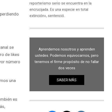
reporterismo serio se encuentra en la
encrucijada. Es una especie en total
 perdiendo
extinción», sentenció.
canal se
Aprendemos nosotros y aprenden
ro de likes
ustedes. Podemos equivocarnos, pero
ayor número
tenemos el firme propósito de no fallar
dos veces
SABER MÁS
gamos una
también es
ás,