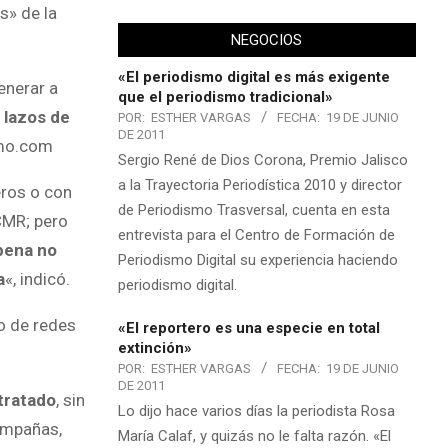
s» de la
NEGOCIOS
«El periodismo digital es más exigente
enerar a
que el periodismo tradicional»
 lazos de
POR:
ESTHER VARGAS
FECHA:
19 DE JUNIO
DE 2011
smo.com
Sergio René de Dios Corona, Premio Jalisco
a la Trayectoria Periodística 2010 y director
eros o con
de Periodismo Trasversal, cuenta en esta
 CMR; pero
entrevista para el Centro de Formación de
 pena no
Periodismo Digital su experiencia haciendo
a
«, indicó.
periodismo digital.
o de redes
«El reportero es una especie en total
extinción»
POR:
ESTHER VARGAS
FECHA:
19 DE JUNIO
DE 2011
tratado
, sin
Lo dijo hace varios días la periodista Rosa
campañas,
María Calaf, y quizás no le falta razón. «El