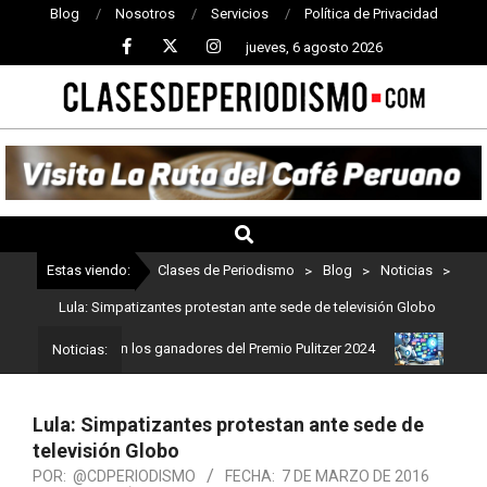
Blog
Nosotros
Servicios
Política de Privacidad
jueves, 6 agosto 2026
CLASES
DE
PERIODISMO
Estas viendo:
Clases de Periodismo
>
Blog
>
Noticias
>
Lula: Simpatizantes protestan ante sede de televisión Globo
dismo: Estos son los ganadores del Premio Pulitzer 2024
Usuarios
Noticias:
Lula: Simpatizantes protestan ante sede de
televisión Globo
POR:
@CDPERIODISMO
FECHA:
7 DE MARZO DE 2016