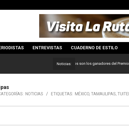
ERIODISTAS
ENTREVISTAS
CUADERNO DE ESTILO
Lo mejor del periodismo: Estos son los ganadores del Premio Pulitz
Noticias:
ipas
CATEGORÍAS:
NOTICIAS
ETIQUETAS:
MÉXICO
,
TAMAULIPAS
,
TUIT