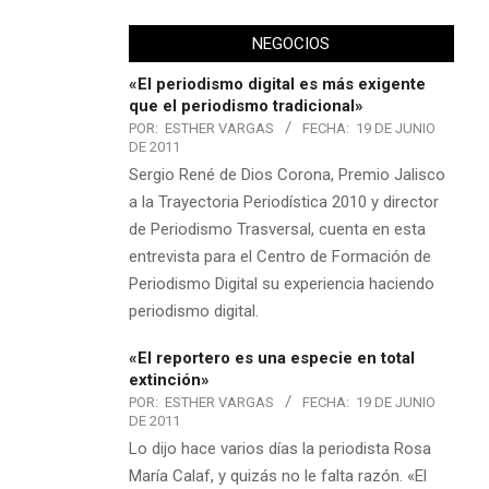
NEGOCIOS
«El periodismo digital es más exigente
que el periodismo tradicional»
POR:
ESTHER VARGAS
FECHA:
19 DE JUNIO
DE 2011
Sergio René de Dios Corona, Premio Jalisco
a la Trayectoria Periodística 2010 y director
de Periodismo Trasversal, cuenta en esta
entrevista para el Centro de Formación de
Periodismo Digital su experiencia haciendo
periodismo digital.
«El reportero es una especie en total
extinción»
POR:
ESTHER VARGAS
FECHA:
19 DE JUNIO
DE 2011
Lo dijo hace varios días la periodista Rosa
María Calaf, y quizás no le falta razón. «El