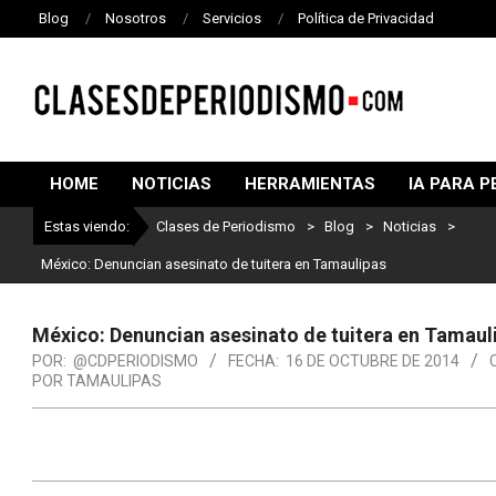
Blog
Nosotros
Servicios
Política de Privacidad
CLASES
DE
HOME
NOTICIAS
HERRAMIENTAS
IA PARA P
PERIODISMO
Estas viendo:
Clases de Periodismo
>
Blog
>
Noticias
>
México: Denuncian asesinato de tuitera en Tamaulipas
México: Denuncian asesinato de tuitera en Tamaul
POR:
@CDPERIODISMO
FECHA:
16 DE OCTUBRE DE 2014
POR TAMAULIPAS