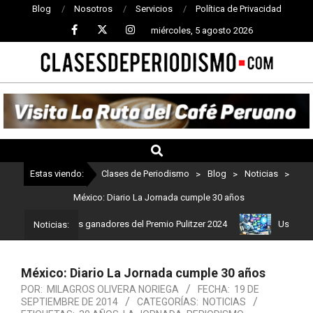
Blog
Nosotros
Servicios
Política de Privacidad
miércoles, 5 agosto 2026
CLASES
DE
PERIODISMO
Estas viendo:
Clases de Periodismo
>
Blog
>
Noticias
>
México: Diario La Jornada cumple 30 años
mo: Estos son los ganadores del Premio Pulitzer 2024
Usuarios de
Noticias:
México: Diario La Jornada cumple 30 años
POR:
MILAGROS OLIVERA NORIEGA
FECHA:
19 DE
SEPTIEMBRE DE 2014
CATEGORÍAS:
NOTICIAS