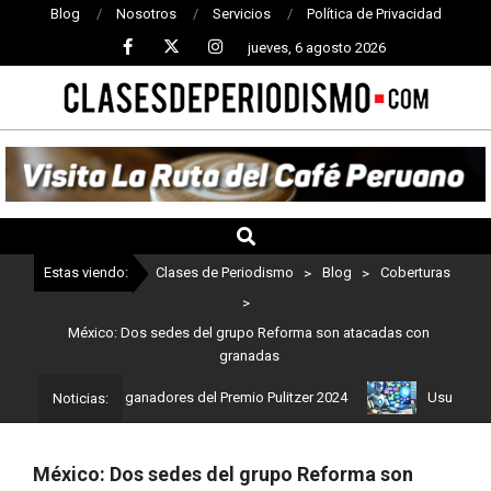
Blog
Nosotros
Servicios
Política de Privacidad
jueves, 6 agosto 2026
CLASES
DE
PERIODISMO
Estas viendo:
Clases de Periodismo
>
Blog
>
Coberturas
>
México: Dos sedes del grupo Reforma son atacadas con
granadas
: Estos son los ganadores del Premio Pulitzer 2024
Usuarios de C
Noticias:
México: Dos sedes del grupo Reforma son