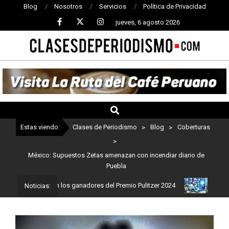
Blog
Nosotros
Servicios
Política de Privacidad
jueves, 6 agosto 2026
CLASES
DE
PERIODISMO
Estas viendo:
Clases de Periodismo
>
Blog
>
Coberturas
>
México: Supuestos Zetas amenazan con incendiar diario de
Puebla
ismo: Estos son los ganadores del Premio Pulitzer 2024
Usuarios 
Noticias: