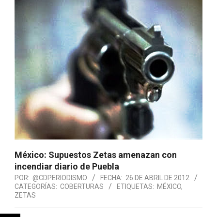
México: Supuestos Zetas amenazan con
incendiar diario de Puebla
POR:
@CDPERIODISMO
FECHA:
26 DE ABRIL DE 2012
CATEGORÍAS:
COBERTURAS
ETIQUETAS:
MÉXICO
,
ZETAS