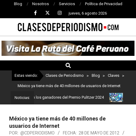
Blog
Nosotros
Servicios
Política de Privacidad
jueves, 6 agosto 2026
CLASES
DE
PERIODISMO
Estas viendo:
Clases de Periodismo
>
Blog
>
Claves
>
México ya tiene más de 40 millones de usuarios de Internet
ismo: Estos son los ganadores del Premio Pulitzer 2024
Usuarios 
Noticias:
México ya tiene más de 40 millones de
usuarios de Internet
POR:
@CDPERIODISMO
FECHA:
28 DE MAYO DE 2012