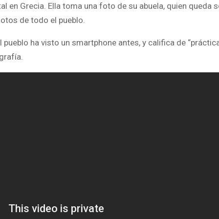
tal en Grecia. Ella toma una foto de su abuela, quien queda 
otos de todo el pueblo.
l pueblo ha visto un smartphone antes, y califica de “prácti
grafía.