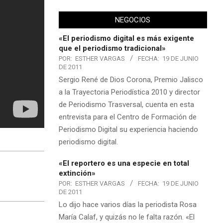
NEGOCIOS
«El periodismo digital es más exigente
que el periodismo tradicional»
POR:
ESTHER VARGAS
FECHA:
19 DE JUNIO
DE 2011
Sergio René de Dios Corona, Premio Jalisco
a la Trayectoria Periodística 2010 y director
de Periodismo Trasversal, cuenta en esta
entrevista para el Centro de Formación de
Periodismo Digital su experiencia haciendo
periodismo digital.
«El reportero es una especie en total
extinción»
POR:
ESTHER VARGAS
FECHA:
19 DE JUNIO
DE 2011
Lo dijo hace varios días la periodista Rosa
María Calaf, y quizás no le falta razón. «El