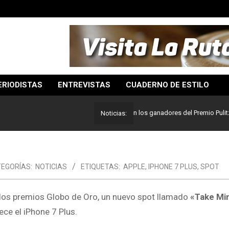
ERIODISTAS
ENTREVISTAS
CUADERNO DE ESTILO
Lo mejor del periodismo: Estos son los ganadores del Premio Pulitzer 202
Noticias:
EGORÍAS:
NOTICIAS
ETIQUETAS:
APPLE
,
IPHONE 7 PLUS
,
SPOT
los premios Globo de Oro, un nuevo spot llamado
«Take Mi
ce el iPhone 7 Plus.