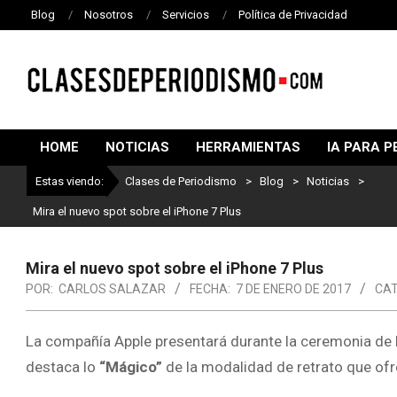
Blog
Nosotros
Servicios
Política de Privacidad
CLASES
DE
HOME
NOTICIAS
HERRAMIENTAS
IA PARA P
PERIODISMO
Estas viendo:
Clases de Periodismo
>
Blog
>
Noticias
>
Mira el nuevo spot sobre el iPhone 7 Plus
Mira el nuevo spot sobre el iPhone 7 Plus
POR:
CARLOS SALAZAR
FECHA:
7 DE ENERO DE 2017
CAT
La compañía Apple presentará durante la ceremonia de 
destaca lo
“Mágico”
de la modalidad de retrato que ofre