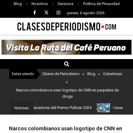
Blog
Nosotros
Servicios
Política de Privacidad
jueves, 6 agosto 2026
CLASES
DE
PERIODISMO
Estas viendo:
Clases de Periodismo
>
Blog
>
Coberturas
>
Narcos colombianos usan logotipo de CNN en paquetes de
droga
 Estos son los ganadores del Premio Pulitzer 2024
Usuarios de Ch
Noticias:
Narcos colombianos usan logotipo de CNN en