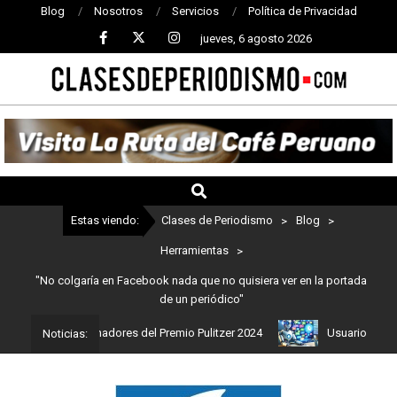
Blog
Nosotros
Servicios
Política de Privacidad
jueves, 6 agosto 2026
CLASES
DE
PERIODISMO
Estas viendo:
Clases de Periodismo
>
Blog
>
Herramientas
>
"No colgaría en Facebook nada que no quisiera ver en la portada
de un periódico"
stos son los ganadores del Premio Pulitzer 2024
Usuarios de Chat
Noticias: