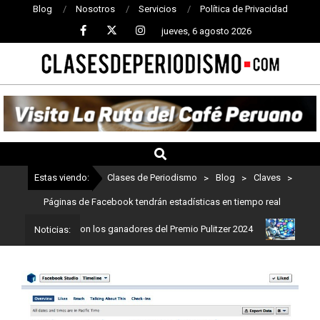
Blog
Nosotros
Servicios
Política de Privacidad
jueves, 6 agosto 2026
CLASES
DE
PERIODISMO
Estas viendo:
Clases de Periodismo
>
Blog
>
Claves
>
Páginas de Facebook tendrán estadísticas en tiempo real
odismo: Estos son los ganadores del Premio Pulitzer 2024
Usuario
Noticias: