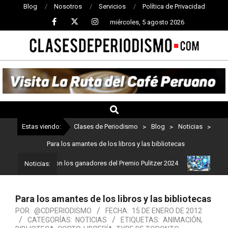
Blog
Nosotros
Servicios
Política de Privacidad
miércoles, 5 agosto 2026
CLASES
DE
PERIODISMO
Estas viendo:
Clases de Periodismo
>
Blog
>
Noticias
>
Para los amantes de los libros y las bibliotecas
odismo: Estos son los ganadores del Premio Pulitzer 2024
Usuario
Noticias:
Para los amantes de los libros y las bibliotecas
POR:
@CDPERIODISMO
FECHA:
15 DE ENERO DE 2012
CATEGORÍAS:
NOTICIAS
ETIQUETAS:
ANIMACIÓN
,