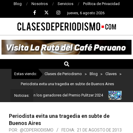
Blog
Nosotros
Servicios
Política de Privacidad
jueves, 6 agosto 2026
CLASES
DE
PERIODISMO
Estas viendo:
Clases de Periodismo
>
Blog
>
Claves
>
Periodista evita una tragedia en subte de Buenos Aires
ismo: Estos son los ganadores del Premio Pulitzer 2024
Usuarios 
Noticias:
Periodista evita una tragedia en subte de
Buenos Aires
POR:
@CDPERIODISMO
FECHA:
21 DE AGOSTO DE 2013