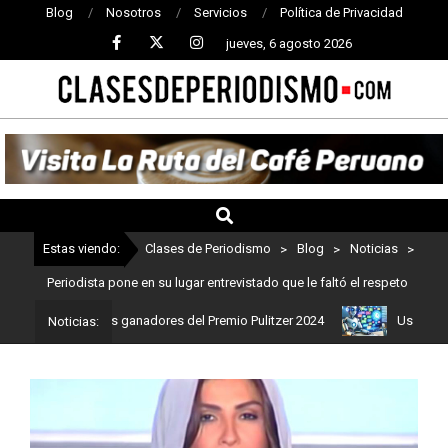
Blog
Nosotros
Servicios
Política de Privacidad
jueves, 6 agosto 2026
CLASES
DE
PERIODISMO
Estas viendo:
Clases de Periodismo
>
Blog
>
Noticias
>
Periodista pone en su lugar entrevistado que le faltó el respeto
o: Estos son los ganadores del Premio Pulitzer 2024
Usuarios de 
Noticias: