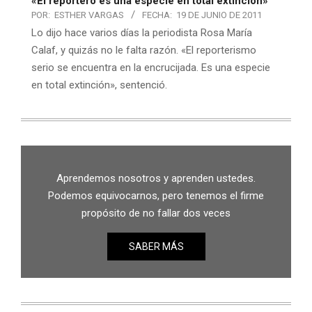
«El reportero es una especie en total extinción»
POR:
ESTHER VARGAS
FECHA:
19 DE JUNIO DE 2011
Lo dijo hace varios días la periodista Rosa María
Calaf, y quizás no le falta razón. «El reporterismo
serio se encuentra en la encrucijada. Es una especie
en total extinción», sentenció.
Aprendemos nosotros y aprenden ustedes.
Podemos equivocarnos, pero tenemos el firme
propósito de no fallar dos veces
SABER MÁS