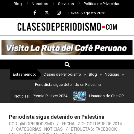
Blog
Nosotros
Servicios
Política de Privacidad
jueves, 6 agosto 2026
CLASES
DE
PERIODISMO
Estas viendo:
Clases de Periodismo
>
Blog
>
Noticias
>
Periodista sigue detenido en Palestina
 ganadores del Premio Pulitzer 2024
Usuarios de ChatGPT tendrán 
Noticias:
Periodista sigue detenido en Palestina
POR:
@CDPERIODISMO
FECHA:
2 DE OCTUBRE DE 2014
CATEGORÍAS:
NOTICIAS
ETIQUETAS:
FACEBOOK
,