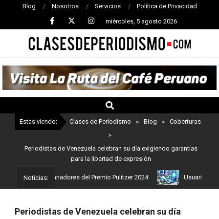
Blog
Nosotros
Servicios
Política de Privacidad
miércoles, 5 agosto 2026
CLASES
DE
PERIODISMO
Estas viendo:
Clases de Periodismo
>
Blog
>
Coberturas
>
Periodistas de Venezuela celebran su día exigiendo garantías
para la libertad de expresión
stos son los ganadores del Premio Pulitzer 2024
Usuarios de Cha
Noticias:
Periodistas de Venezuela celebran su día