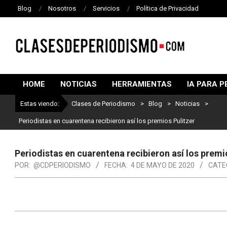
Blog
Nosotros
Servicios
Política de Privacidad
CLASES
DE
HOME
NOTICIAS
HERRAMIENTAS
IA PARA P
PERIODISMO
Estas viendo:
Clases de Periodismo
>
Blog
>
Noticias
>
Periodistas en cuarentena recibieron así los premios Pulitzer
Periodistas en cuarentena recibieron así los premi
POR:
@CDPERIODISMO
FECHA:
4 DE MAYO DE 2020
CATE