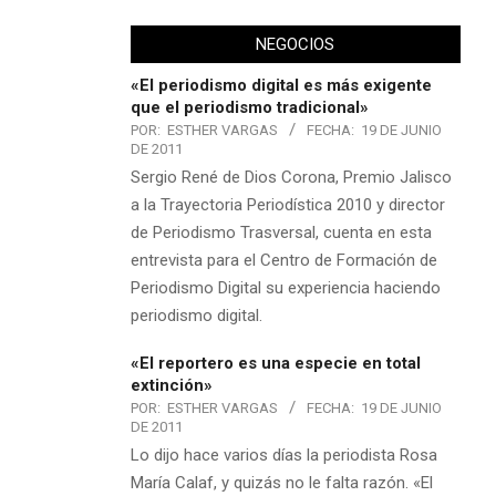
NEGOCIOS
«El periodismo digital es más exigente
que el periodismo tradicional»
POR:
ESTHER VARGAS
FECHA:
19 DE JUNIO
DE 2011
Sergio René de Dios Corona, Premio Jalisco
a la Trayectoria Periodística 2010 y director
de Periodismo Trasversal, cuenta en esta
entrevista para el Centro de Formación de
Periodismo Digital su experiencia haciendo
periodismo digital.
«El reportero es una especie en total
extinción»
POR:
ESTHER VARGAS
FECHA:
19 DE JUNIO
DE 2011
Lo dijo hace varios días la periodista Rosa
María Calaf, y quizás no le falta razón. «El