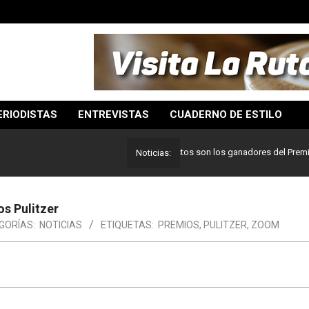
ERIODISTAS
ENTREVISTAS
CUADERNO DE ESTILO
Lo mejor del periodismo: Estos son los ganadores del Premio Pulit
Noticias:
os Pulitzer
GORÍAS:
NOTICIAS
ETIQUETAS:
PREMIOS
,
PULITZER
,
ZOOM