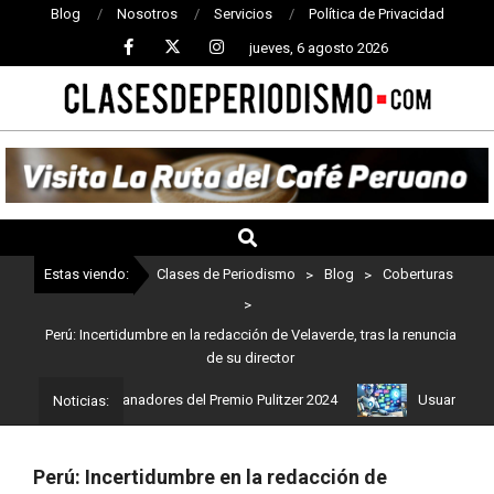
Blog
Nosotros
Servicios
Política de Privacidad
jueves, 6 agosto 2026
CLASES
DE
PERIODISMO
Estas viendo:
Clases de Periodismo
>
Blog
>
Coberturas
>
Perú: Incertidumbre en la redacción de Velaverde, tras la renuncia
de su director
Estos son los ganadores del Premio Pulitzer 2024
Usuarios de Cha
Noticias:
Perú: Incertidumbre en la redacción de