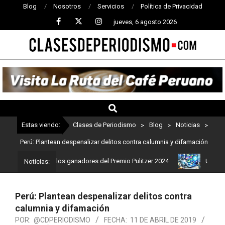
Blog
Nosotros
Servicios
Política de Privacidad
jueves, 6 agosto 2026
CLASES
DE
PERIODISMO
Estas viendo:
Clases de Periodismo
>
Blog
>
Noticias
>
Perú: Plantean despenalizar delitos contra calumnia y difamación
mo: Estos son los ganadores del Premio Pulitzer 2024
Usuarios de
Noticias:
Perú: Plantean despenalizar delitos contra
calumnia y difamación
POR:
@CDPERIODISMO
FECHA:
11 DE ABRIL DE 2019