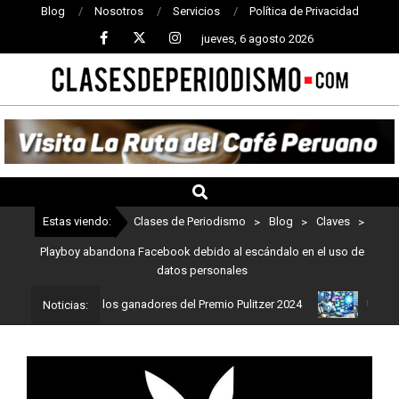
Blog
Nosotros
Servicios
Política de Privacidad
jueves, 6 agosto 2026
CLASES
DE
PERIODISMO
Estas viendo:
Clases de Periodismo
>
Blog
>
Claves
>
Playboy abandona Facebook debido al escándalo en el uso de
datos personales
smo: Estos son los ganadores del Premio Pulitzer 2024
Usuarios d
Noticias: