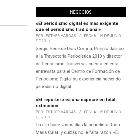
NEGOCIOS
«El periodismo digital es más exigente
que el periodismo tradicional»
POR:
ESTHER VARGAS
FECHA:
19 DE JUNIO
DE 2011
Sergio René de Dios Corona, Premio Jalisco
a la Trayectoria Periodística 2010 y director
de Periodismo Trasversal, cuenta en esta
entrevista para el Centro de Formación de
Periodismo Digital su experiencia haciendo
periodismo digital.
«El reportero es una especie en total
extinción»
POR:
ESTHER VARGAS
FECHA:
19 DE JUNIO
DE 2011
Lo dijo hace varios días la periodista Rosa
María Calaf, y quizás no le falta razón. «El