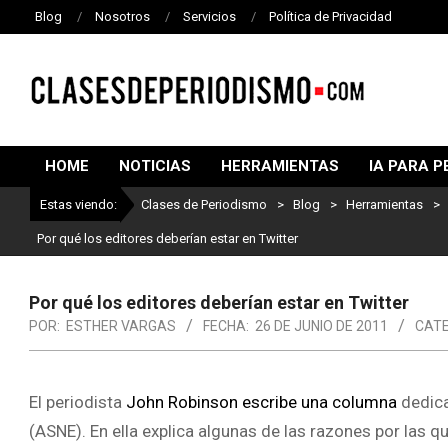
Blog
Nosotros
Servicios
Política de Privacidad
CLASES
DE
HOME
NOTICIAS
HERRAMIENTAS
IA PARA P
PERIODISMO
Estas viendo:
Clases de Periodismo
>
Blog
>
Herramientas
>
Por qué los editores deberían estar en Twitter
Por qué los editores deberían estar en Twitter
POR:
ESTHER VARGAS
FECHA:
26 DE JUNIO DE 2011
CATE
El periodista
John Robinson escribe una columna
dedica
(ASNE). En ella explica algunas de las razones por las q