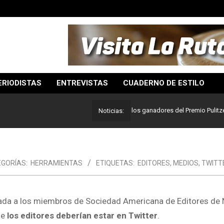
ERIODISTAS
ENTREVISTAS
CUADERNO DE ESTILO
Lo mejor del periodismo: Estos son los ganadores del Premio Pulitzer 2024
Noticias:
GORÍAS:
HERRAMIENTAS
ETIQUETAS:
EDITORES
,
MEDIOS
,
TWITT
da a los miembros de Sociedad Americana de Editores de 
ue
los editores deberían estar en Twitter
.