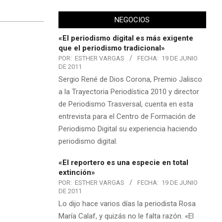
NEGOCIOS
«El periodismo digital es más exigente
que el periodismo tradicional»
POR:
ESTHER VARGAS
FECHA:
19 DE JUNIO
DE 2011
Sergio René de Dios Corona, Premio Jalisco
a la Trayectoria Periodística 2010 y director
de Periodismo Trasversal, cuenta en esta
entrevista para el Centro de Formación de
Periodismo Digital su experiencia haciendo
periodismo digital.
«El reportero es una especie en total
extinción»
POR:
ESTHER VARGAS
FECHA:
19 DE JUNIO
DE 2011
Lo dijo hace varios días la periodista Rosa
María Calaf, y quizás no le falta razón. «El