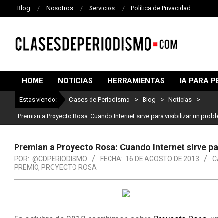
Blog
Nosotros
Servicios
Política de Privacidad
CLASES
DE
HOME
NOTICIAS
HERRAMIENTAS
IA PARA P
PERIODISMO
Estas viendo:
Clases de Periodismo
>
Blog
>
Noticias
>
Premian a Proyecto Rosa: Cuando Internet sirve para visibilizar un prob
Premian a Proyecto Rosa: Cuando Internet sirve par
POR:
@CDPERIODISMO
FECHA:
16 DE AGOSTO DE 2013
C
PREMIO
,
PROYECTO ROSA