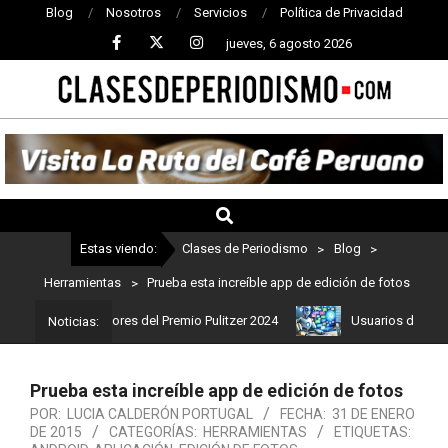
Blog
Nosotros
Servicios
Política de Privacidad
jueves, 6 agosto 2026
CLASES
DE
PERIODISMO
Estas viendo:
Clases de Periodismo
>
Blog
>
Herramientas
>
Prueba esta increíble app de edición de fotos
s son los ganadores del Premio Pulitzer 2024
Usuarios de ChatGP
Noticias:
Prueba esta increíble app de edición de fotos
POR:
LUCIA CALDERÓN PORTUGAL
FECHA:
31 DE ENERO
DE 2015
CATEGORÍAS:
HERRAMIENTAS
ETIQUETAS: