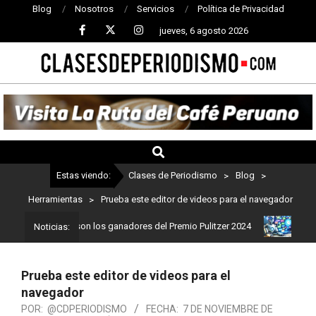
Blog
Nosotros
Servicios
Política de Privacidad
jueves, 6 agosto 2026
CLASES
DE
PERIODISMO
Estas viendo:
Clases de Periodismo
>
Blog
>
Herramientas
>
Prueba este editor de videos para el navegador
iodismo: Estos son los ganadores del Premio Pulitzer 2024
Usuari
Noticias:
Prueba este editor de videos para el
navegador
POR:
@CDPERIODISMO
FECHA:
7 DE NOVIEMBRE DE