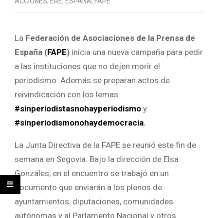
ACCIONES
,
ERE
,
ESPAÑA
,
FAPE
La
Federación de Asociaciones de la Prensa de
España (
FAPE
)
inicia una nueva campaña para pedir
a las instituciones que no dejen morir el
periodismo. Además se preparan actos de
reivindicación con los lemas
#sinperiodistasnohayperiodismo
y
#sinperiodismonohaydemocracia
.
La Junta Directiva de la FAPE se reunió este fin de
semana en Segovia. Bajo la dirección de Elsa
Gonzáles, en el encuentro se trabajó en un
documento que enviarán a los plenos de
ayuntamientos, diputaciones, comunidades
autónomas y al Parlamento Nacional y otros