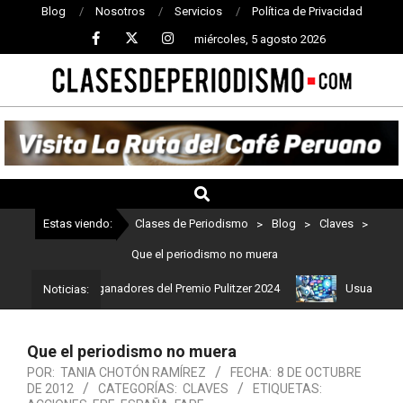
Blog
Nosotros
Servicios
Política de Privacidad
miércoles, 5 agosto 2026
CLASES
DE
PERIODISMO
Estas viendo:
Clases de Periodismo
>
Blog
>
Claves
>
Que el periodismo no muera
 Estos son los ganadores del Premio Pulitzer 2024
Usuarios de Ch
Noticias:
Que el periodismo no muera
POR:
TANIA CHOTÓN RAMÍREZ
FECHA:
8 DE OCTUBRE
DE 2012
CATEGORÍAS:
CLAVES
ETIQUETAS: