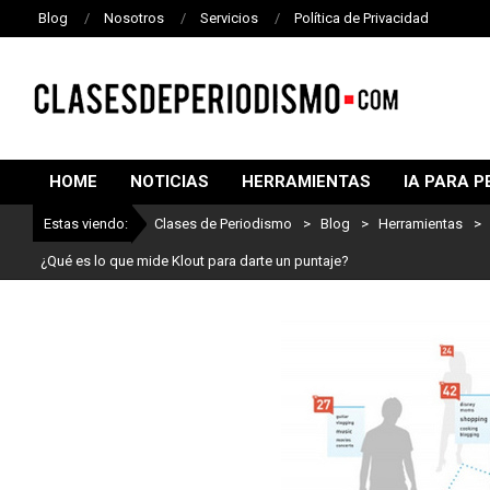
Blog
Nosotros
Servicios
Política de Privacidad
CLASES
DE
HOME
NOTICIAS
HERRAMIENTAS
IA PARA P
PERIODISMO
Estas viendo:
Clases de Periodismo
>
Blog
>
Herramientas
>
¿Qué es lo que mide Klout para darte un puntaje?