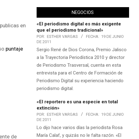
NEGOCIOS
«El periodismo digital es más exigente
 publicas en
que el periodismo tradicional»
POR:
ESTHER VARGAS
FECHA:
19 DE JUNIO
DE 2011
iso
puntaje
Sergio René de Dios Corona, Premio Jalisco
a la Trayectoria Periodística 2010 y director
de Periodismo Trasversal, cuenta en esta
entrevista para el Centro de Formación de
Periodismo Digital su experiencia haciendo
periodismo digital.
«El reportero es una especie en total
extinción»
POR:
ESTHER VARGAS
FECHA:
19 DE JUNIO
DE 2011
Lo dijo hace varios días la periodista Rosa
María Calaf, y quizás no le falta razón. «El
dente de