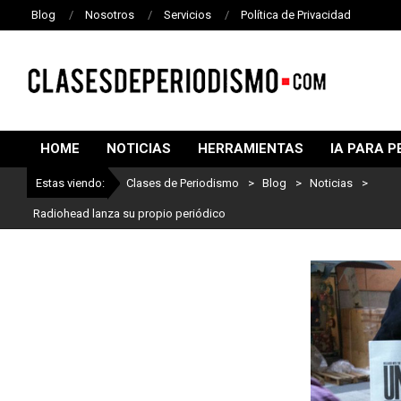
Blog
Nosotros
Servicios
Política de Privacidad
CLASES
DE
HOME
NOTICIAS
HERRAMIENTAS
IA PARA P
PERIODISMO
Estas viendo:
Clases de Periodismo
>
Blog
>
Noticias
>
Radiohead lanza su propio periódico