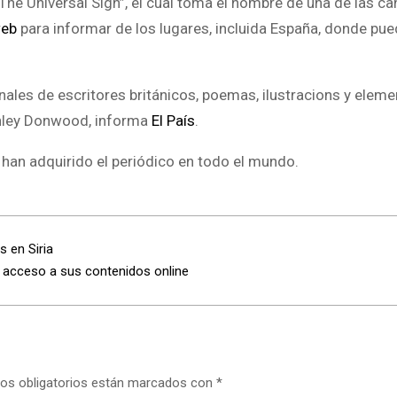
The Universal Sigh”, el cual toma el nombre de una de las ca
eb
para informar de los lugares, incluida España, donde pue
ginales de escritores británicos, poemas, ilustracions y elem
tanley Donwood, informa
El País
.
 han adquirido el periódico en todo el mundo.
s en Siria
 acceso a sus contenidos online
os obligatorios están marcados con
*