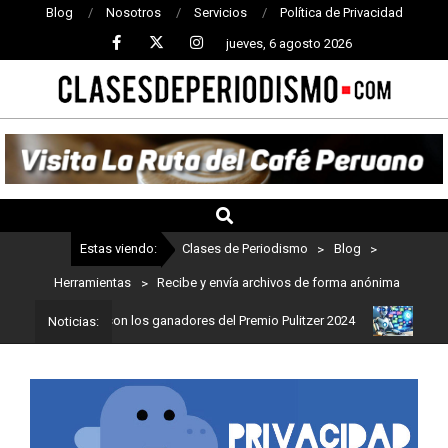
Blog
Nosotros
Servicios
Política de Privacidad
jueves, 6 agosto 2026
CLASES
DE
PERIODISMO
Estas viendo:
Clases de Periodismo
>
Blog
>
Herramientas
>
Recibe y envía archivos de forma anónima
iodismo: Estos son los ganadores del Premio Pulitzer 2024
Usuari
Noticias: