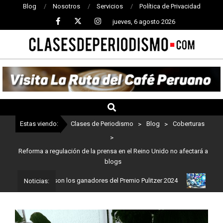
Blog
Nosotros
Servicios
Política de Privacidad
jueves, 6 agosto 2026
CLASES
DE
PERIODISMO
Estas viendo:
Clases de Periodismo
>
Blog
>
Coberturas
>
Reforma a regulación de la prensa en el Reino Unido no afectará a
blogs
odismo: Estos son los ganadores del Premio Pulitzer 2024
Usuario
Noticias: