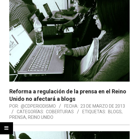
Reforma a regulación de la prensa en el Reino
Unido no afectará a blogs
POR:
@CDPERIODISMO
FECHA:
23 DE MARZO DE 2013
CATEGORÍAS:
COBERTURAS
ETIQUETAS:
BLOGS
,
PRENSA
,
REINO UNIDO