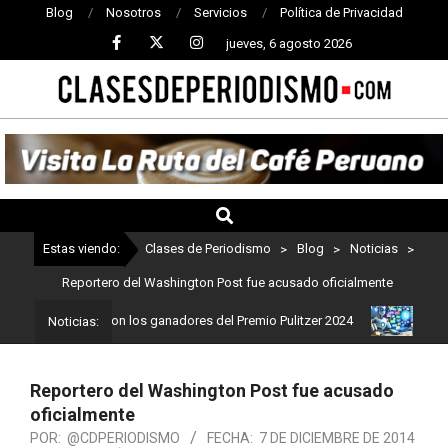
Blog
Nosotros
Servicios
Política de Privacidad
jueves, 6 agosto 2026
CLASES
DE
PERIODISMO
Estas viendo:
Clases de Periodismo
>
Blog
>
Noticias
>
Reportero del Washington Post fue acusado oficialmente
iodismo: Estos son los ganadores del Premio Pulitzer 2024
Usuari
Noticias:
Reportero del Washington Post fue acusado
oficialmente
POR:
@CDPERIODISMO
FECHA:
7 DE DICIEMBRE DE 2014