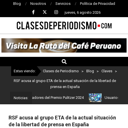
Blog
Nosotros
Servicios
Política de Privacidad
jueves, 6 agosto 2026
CLASES
DE
PERIODISMO
Estas viendo:
Clases de Periodismo
>
Blog
>
Claves
>
RSF acusa al grupo ETA de la actual situación de la libertad de
prensa en España
tos son los ganadores del Premio Pulitzer 2024
Usuarios de Chat
Noticias:
RSF acusa al grupo ETA de la actual situación
de la libertad de prensa en España