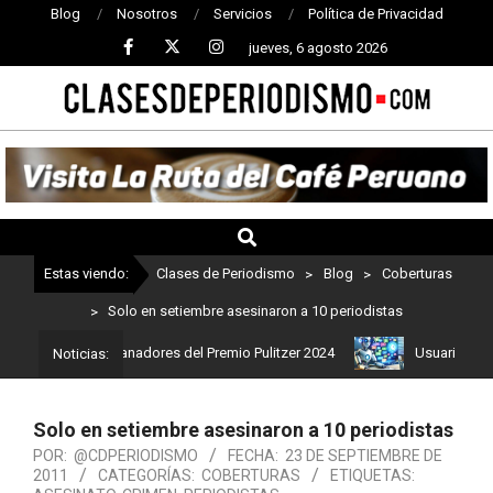
Blog
Nosotros
Servicios
Política de Privacidad
jueves, 6 agosto 2026
CLASES
DE
PERIODISMO
Estas viendo:
Clases de Periodismo
>
Blog
>
Coberturas
>
Solo en setiembre asesinaron a 10 periodistas
Estos son los ganadores del Premio Pulitzer 2024
Usuarios de Ch
Noticias:
Solo en setiembre asesinaron a 10 periodistas
POR:
@CDPERIODISMO
FECHA:
23 DE SEPTIEMBRE DE
2011
CATEGORÍAS:
COBERTURAS
ETIQUETAS: