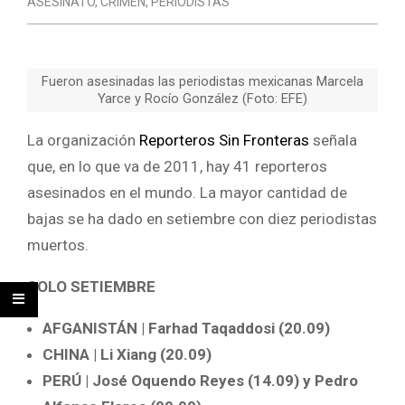
ASESINATO
,
CRIMEN
,
PERIODISTAS
Fueron asesinadas las periodistas mexicanas Marcela
Yarce y Rocío González (Foto: EFE)
La organización
Reporteros Sin Fronteras
señala
que, en lo que va de 2011, hay 41 reporteros
asesinados en el mundo. La mayor cantidad de
bajas se ha dado en setiembre con diez periodistas
muertos.
SOLO SETIEMBRE
AFGANISTÁN
|
Farhad Taqaddosi (20.09)
CHINA
|
Li Xiang (20.09)
PERÚ
| José Oquendo Reyes (14.09) y Pedro