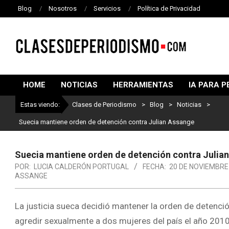
Blog
Nosotros
Servicios
Política de Privacidad
CLASES
DE
HOME
NOTICIAS
HERRAMIENTAS
IA PARA P
PERIODISMO
Estas viendo:
Clases de Periodismo
>
Blog
>
Noticias
>
Suecia mantiene orden de detención contra Julian Assange
Suecia mantiene orden de detención contra Julia
POR:
LUCIA CALDERÓN PORTUGAL
FECHA:
20 DE NOVIEMBRE
ASSANGE
La justicia sueca decidió mantener la orden de detenció
agredir sexualmente a dos mujeres del país el año 2010