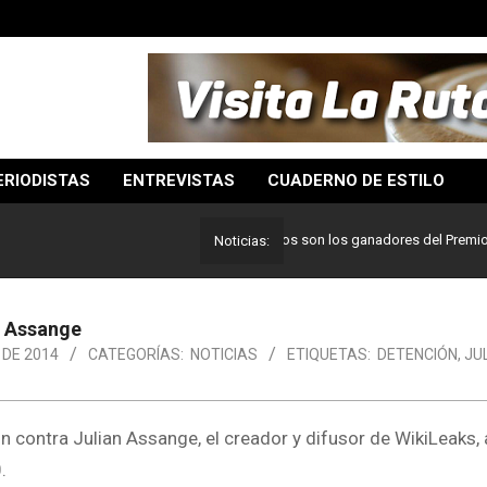
ERIODISTAS
ENTREVISTAS
CUADERNO DE ESTILO
Lo mejor del periodismo: Estos son los ganadores del Premio Pulitz
Noticias:
n Assange
 DE 2014
CATEGORÍAS:
NOTICIAS
ETIQUETAS:
DETENCIÓN
,
JU
n contra Julian Assange, el creador y difusor de WikiLeaks
.