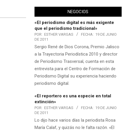
NEGOCIOS
«El periodismo digital es más exigente
que el periodismo tradicional»
POR:
ESTHER VARGAS
FECHA:
19 DE JUNIO
DE 2011
Sergio René de Dios Corona, Premio Jalisco
a la Trayectoria Periodística 2010 y director
de Periodismo Trasversal, cuenta en esta
entrevista para el Centro de Formación de
Periodismo Digital su experiencia haciendo
periodismo digital.
«El reportero es una especie en total
extinción»
POR:
ESTHER VARGAS
FECHA:
19 DE JUNIO
DE 2011
Lo dijo hace varios días la periodista Rosa
María Calaf, y quizás no le falta razón. «El