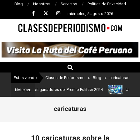
Blog
Nosotros
Servicios
Política de Privacidad
miércoles, 5 agosto 2026
CLASES
DE
PERIODISMO
Estas viendo:
Clases de Periodismo
>
Blog
>
caricaturas
: Estos son los ganadores del Premio Pulitzer 2024
Usuarios de C
Noticias:
caricaturas
10 caricaturas sobre la