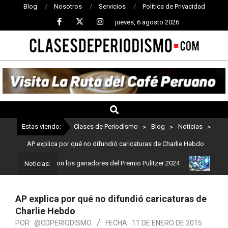
Blog
Nosotros
Servicios
Política de Privacidad
jueves, 6 agosto 2026
CLASES
DE
PERIODISMO
Estas viendo:
Clases de Periodismo
>
Blog
>
Noticias
>
AP explica por qué no difundió caricaturas de Charlie Hebdo
odismo: Estos son los ganadores del Premio Pulitzer 2024
Usuario
Noticias:
AP explica por qué no difundió caricaturas de
Charlie Hebdo
POR:
@CDPERIODISMO
FECHA:
11 DE ENERO DE 2015