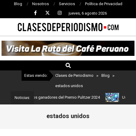
Blog
Nosotros
Servicios
Política de Privacidad
jueves, 6 agosto 2026
CLASES
DE
PERIODISMO
Estas viendo:
Clases de Periodismo
>
Blog
>
estados unidos
: Estos son los ganadores del Premio Pulitzer 2024
Usuarios de C
Noticias:
estados unidos