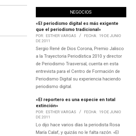
NEGOCIOS
«El periodismo digital es más exigente
que el periodismo tradicional»
POR:
ESTHER VARGAS
FECHA:
19 DE JUNIO
DE 2011
Sergio René de Dios Corona, Premio Jalisco
a la Trayectoria Periodística 2010 y director
de Periodismo Trasversal, cuenta en esta
entrevista para el Centro de Formación de
Periodismo Digital su experiencia haciendo
periodismo digital.
«El reportero es una especie en total
extinción»
POR:
ESTHER VARGAS
FECHA:
19 DE JUNIO
DE 2011
Lo dijo hace varios días la periodista Rosa
María Calaf, y quizás no le falta razón. «El