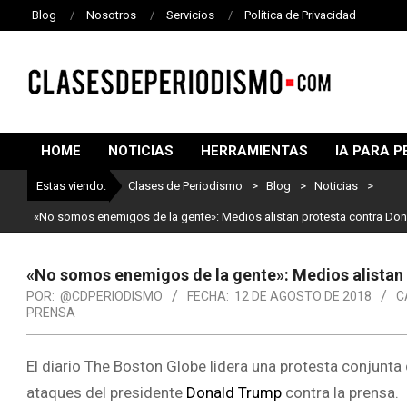
Blog
Nosotros
Servicios
Política de Privacidad
CLASES
DE
HOME
NOTICIAS
HERRAMIENTAS
IA PARA P
PERIODISMO
Estas viendo:
Clases de Periodismo
>
Blog
>
Noticias
>
«No somos enemigos de la gente»: Medios alistan protesta contra Do
«No somos enemigos de la gente»: Medios alistan
POR:
@CDPERIODISMO
FECHA:
12 DE AGOSTO DE 2018
C
PRENSA
El diario The Boston Globe lidera una protesta conjunta
ataques del presidente
Donald Trump
contra la prensa.