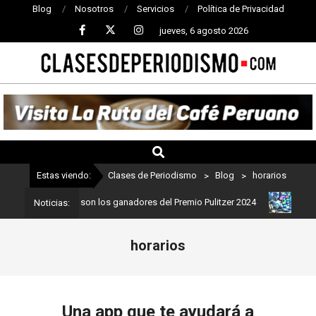
Blog
Nosotros
Servicios
Política de Privacidad
jueves, 6 agosto 2026
CLASES
DE
PERIODISMO
Estas viendo:
Clases de Periodismo
>
Blog
>
horarios
eriodismo: Estos son los ganadores del Premio Pulitzer 2024
Usuar
Noticias:
horarios
Una app que te ayudará a